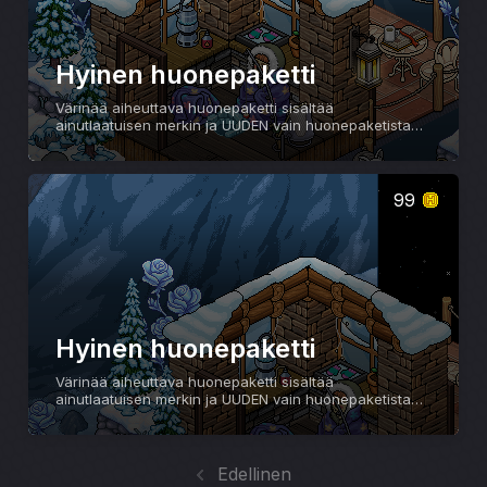
Hyinen huonepaketti
Värinää aiheuttava huonepaketti sisältää
ainutlaatuisen merkin ja UUDEN vain huonepaketista
saatavan Jäisen ruusun!
99
Hyinen huonepaketti
Värinää aiheuttava huonepaketti sisältää
ainutlaatuisen merkin ja UUDEN vain huonepaketista
saatavan Jäisen ruusun!
Edellinen