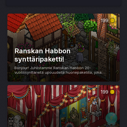
199
Ranskan Habbon
synttäripaketti!
Bonjour! Juhlistamme Ranskan Habbon 20-
vuotissynttäreitä upouudella huonepaketilla, joka
sisältää 2 uutta tuotetta! Huoneentekijä: Bibi983 (FR)
199