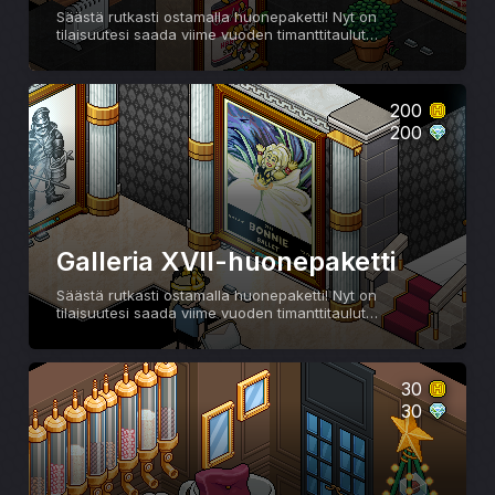
Säästä rutkasti ostamalla huonepaketti! Nyt on
tilaisuutesi saada viime vuoden timanttitaulut
alennettuun hintaan ennen kuin poistamme ne
valikoimastamme.
200
200
Galleria XVII-huonepaketti
Säästä rutkasti ostamalla huonepaketti! Nyt on
tilaisuutesi saada viime vuoden timanttitaulut
alennettuun hintaan ennen kuin poistamme ne
valikoimastamme.
30
30