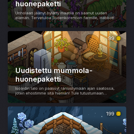
huonepaketti
Unholaan jäänyt hylätty maatila on saanut uuden
elämän. Tervetuloa Sudenkorennon farmille, Habbot!
99
Uudistettu mummola-
huonepaketti
Isoäidin talo on päässyt ränsistymään ajan saatossa,
joten ehostimme sitä hieman! Tule tutustumaan
isoäidin uuteen kotiin
199