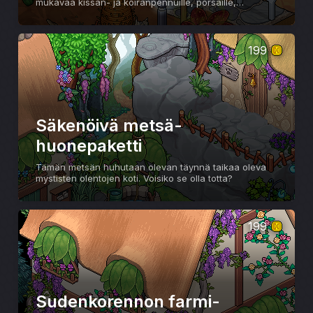
mukavaa kissan- ja koiranpennuille, porsaille,
jääkarhuille ja terriereille.
199
Säkenöivä metsä-
huonepaketti
Tämän metsän huhutaan olevan täynnä taikaa oleva
mystisten olentojen koti. Voisiko se olla totta?
199
Sudenkorennon farmi-