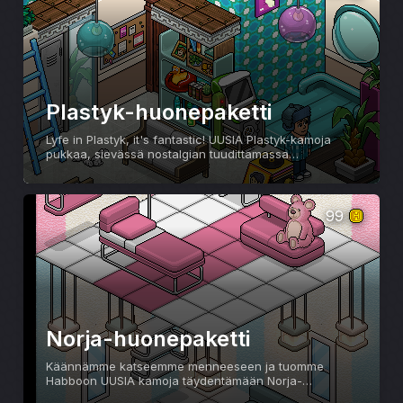
Plastyk-huonepaketti
Lyfe in Plastyk, it's fantastic! UUSIA Plastyk-kamoja
pukkaa, sievässä nostalgian tuudittamassa
huonepaketissa. Tätä originellimpaa saa hakea!
99
Norja-huonepaketti
Käännämme katseemme menneeseen ja tuomme
Habboon UUSIA kamoja täydentämään Norja-
sarjaamme! Se tunnetaan myös nimellä "Iced", jäinen.