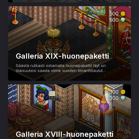
Onneksi lumet sulivat jo, mutta sopii silti
Pohjoismaiseen teemaan. Eikö vaikka?
500
500
Galleria XIX-huonepaketti
Säästä rutkasti ostamalla huonepaketti! Nyt on
tilaisuutesi saada viime vuoden timanttitaulut
alennettuun hintaan ennen kuin poistamme ne
valikoimastamme.
300
300
Galleria XVIII-huonepaketti