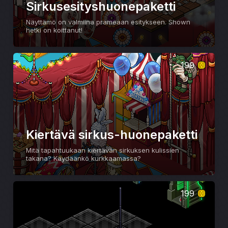
Sirkusesityshuonepaketti
Näyttämö on valmiina prameaan esitykseen. Shown
hetki on koittanut!
199
Kiertävä sirkus-huonepaketti
Mitä tapahtuukaan kiertävän sirkuksen kulissien
takana? Käydäänkö kurkkaamassa?
199