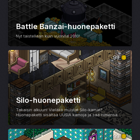
Battle Banzai-huonepaketti
Nyt taistellaan kuin vuonna 2010!
99
Silo-huonepaketti
Takaisin alkuun! Vieläkö muistat Silo-kamat?
Huonepaketti sisältää UUSIA kamoja ja saa nimensä
alkuperäisestä Silo-tavarasarjasta!
99