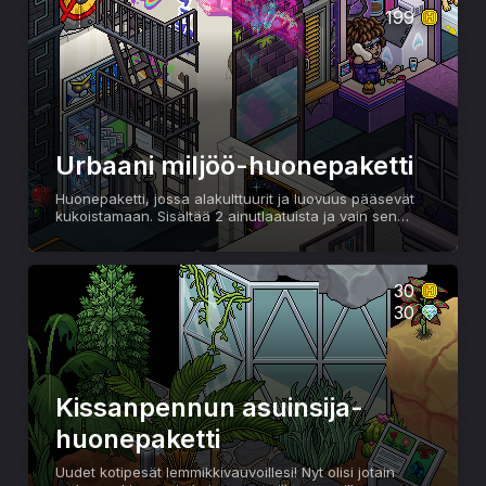
199
Urbaani miljöö-huonepaketti
Huonepaketti, jossa alakulttuurit ja luovuus pääsevät
kukoistamaan. Sisältää 2 ainutlaatuista ja vain sen
mukana myytävää tuotetta: Ketjuverkkoaidan ja
Urbaanin tiiliseinän
30
30
Kissanpennun asuinsija-
huonepaketti
Uudet kotipesät lemmikkivauvoillesi! Nyt olisi jotain